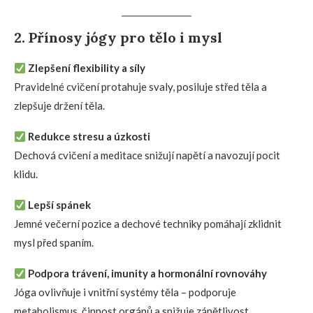
2. Přínosy jógy pro tělo i mysl
Zlepšení flexibility a síly
Pravidelné cvičení protahuje svaly, posiluje střed těla a
zlepšuje držení těla.
Redukce stresu a úzkosti
Dechová cvičení a meditace snižují napětí a navozují pocit
klidu.
Lepší spánek
Jemné večerní pozice a dechové techniky pomáhají zklidnit
mysl před spaním.
Podpora trávení, imunity a hormonální rovnováhy
Jóga ovlivňuje i vnitřní systémy těla – podporuje
metabolismus, činnost orgánů a snižuje zánětlivost.