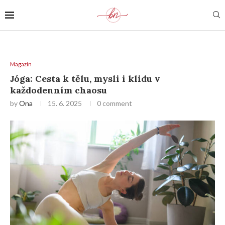
Magazín
Jóga: Cesta k tělu, mysli i klidu v
každodenním chaosu
by
Ona
15. 6. 2025
0 comment