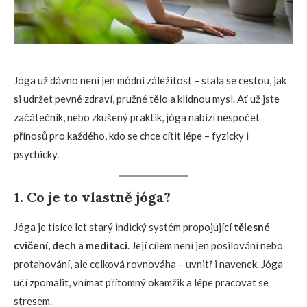
Jóga už dávno není jen módní záležitost – stala se cestou, jak
si udržet pevné zdraví, pružné tělo a klidnou mysl. Ať už jste
začátečník, nebo zkušený praktik, jóga nabízí nespočet
přínosů pro každého, kdo se chce cítit lépe – fyzicky i
psychicky.
1. Co je to vlastně jóga?
Jóga je tisíce let starý indický systém propojující
tělesné
cvičení, dech a meditaci
. Její cílem není jen posilování nebo
protahování, ale celková rovnováha – uvnitř i navenek. Jóga
učí zpomalit, vnímat přítomný okamžik a lépe pracovat se
stresem.