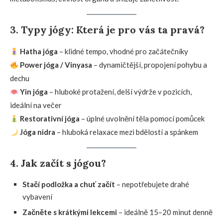
3. Typy jógy: Která je pro vás ta pravá?
Hatha jóga
– klidné tempo, vhodné pro začátečníky
Power jóga / Vinyasa
– dynamičtější, propojení pohybu a
dechu
Yin jóga
– hluboké protažení, delší výdrže v pozicích,
ideální na večer
Restorativní jóga
– úplné uvolnění těla pomocí pomůcek
Jóga nidra
– hluboká relaxace mezi bdělostí a spánkem
4. Jak začít s jógou?
Stačí podložka a chuť začít
– nepotřebujete drahé
vybavení
Začněte s krátkými lekcemi
– ideálně 15–20 minut denně