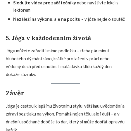
Sledujte videa pro začátečníky
nebo navštivte lekci s
lektorem
Nezáleží na výkonu, ale na pocitu
– v józe nejde o soutěž
5. Jóga v každodenním životě
Jógu můžete zařadit i mimo podložku – třeba pár minut
hlubokého dýchání ráno, krátké protažení v práci nebo
vědomý dech před usnutím. I malá dávka klidu každý den
dokáže zázraky.
Závěr
Jóga je cestou k lepšímu životnímu stylu, většímu uvědomění a
zdraví bez tlaku na výkon. Pomáhá nejen tělu, ale i duši – a v
dnešní uspěchané době je to dar, který si může dopřát opravdu
každý.