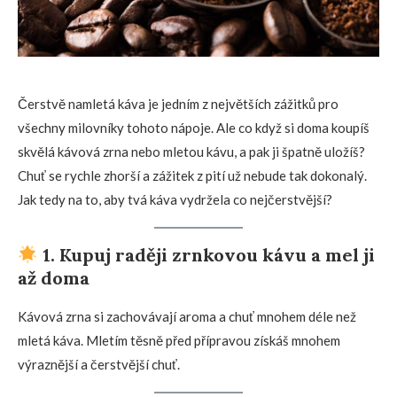
Čerstvě namletá káva je jedním z největších zážitků pro
všechny milovníky tohoto nápoje. Ale co když si doma koupíš
skvělá kávová zrna nebo mletou kávu, a pak ji špatně uložíš?
Chuť se rychle zhorší a zážitek z pití už nebude tak dokonalý.
Jak tedy na to, aby tvá káva vydržela co nejčerstvější?
1. Kupuj raději zrnkovou kávu a mel ji
až doma
Kávová zrna si zachovávají aroma a chuť mnohem déle než
mletá káva. Mletím těsně před přípravou získáš mnohem
výraznější a čerstvější chuť.